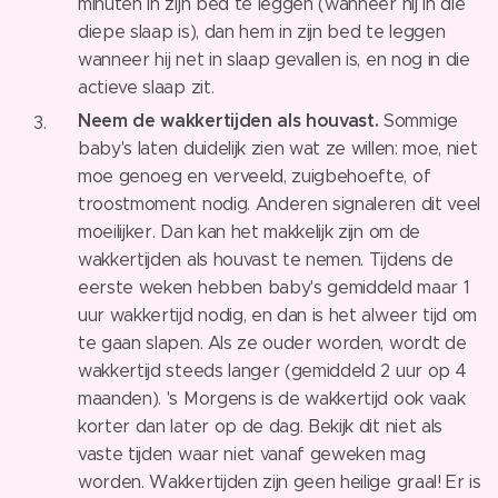
minuten in zijn bed te leggen (wanneer hij in die
diepe slaap is), dan hem in zijn bed te leggen
wanneer hij net in slaap gevallen is, en nog in die
actieve slaap zit.
Neem de wakkertijden als houvast.
Sommige
baby's laten duidelijk zien wat ze willen: moe, niet
moe genoeg en verveeld, zuigbehoefte, of
troostmoment nodig. Anderen signaleren dit veel
moeilijker. Dan kan het makkelijk zijn om de
wakkertijden als houvast te nemen. Tijdens de
eerste weken hebben baby's gemiddeld maar 1
uur wakkertijd nodig, en dan is het alweer tijd om
te gaan slapen.⁠ Als ze ouder worden, wordt de
wakkertijd steeds langer (gemiddeld 2 uur op 4
maanden). 's Morgens is de wakkertijd ook vaak
korter dan later op de dag. Bekijk dit niet als
vaste tijden waar niet vanaf geweken mag
worden. Wakkertijden zijn geen heilige graal! Er is