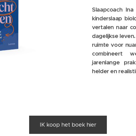
Slaapcoach Ina
kinderslaap bio
vertalen naar co
dagelijkse leven
ruimte voor nua
combineert we
jarenlange prak
helder en realis
IK koop het boek hier