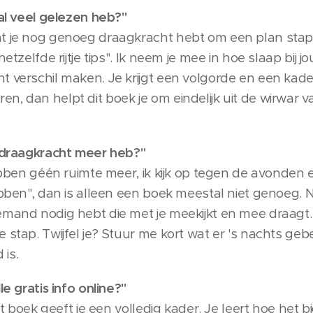
 al veel gelezen heb?"
t je nog genoeg draagkracht hebt om een plan stap 
hetzelfde rijtje tips". Ik neem je mee in hoe slaap bij
 verschil maken. Je krijgt een volgorde en een kader.
, dan helpt dit boek je om eindelijk uit de wirwar v
n draagkracht meer heb?"
hebben géén ruimte meer, ik kijk op tegen de avonden 
bben", dan is alleen een boek meestal niet genoeg. Nie
mand nodig hebt die met je meekijkt en mee draagt. In
stap. Twijfel je? Stuur me kort wat er 's nachts gebeur
is.
le gratis info online?"
 Dit boek geeft je een volledig kader. Je leert hoe het