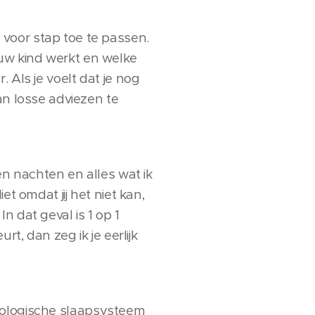
voor stap toe te passen.
 jouw kind werkt en welke
 Als je voelt dat je nog
an losse adviezen te
en nachten en alles wat ik
t omdat jij het niet kan,
 dat geval is 1 op 1
t, dan zeg ik je eerlijk
 biologische slaapsysteem