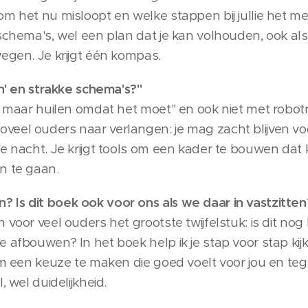
om het nu misloopt en welke stappen bij jullie het m
schema's, wel een plan dat je kan volhouden, ook als 
wegen. Je krijgt één kompas.
en' en strakke schema's?"
t maar huilen omdat het moet" en ook niet met robotr
eel ouders naar verlangen: je mag zacht blijven vo
e nacht. Je krijgt tools om een kader te bouwen dat kl
n te gaan.
Is dit boek ook voor ons als we daar in vastzitten
 voor veel ouders het grootste twijfelstuk: is dit nog
afbouwen? In het boek help ik je stap voor stap kijken
om een keuze te maken die goed voelt voor jou en teg
, wel duidelijkheid.